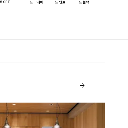
15 SET
드 그레이
드 민트
드 블랙