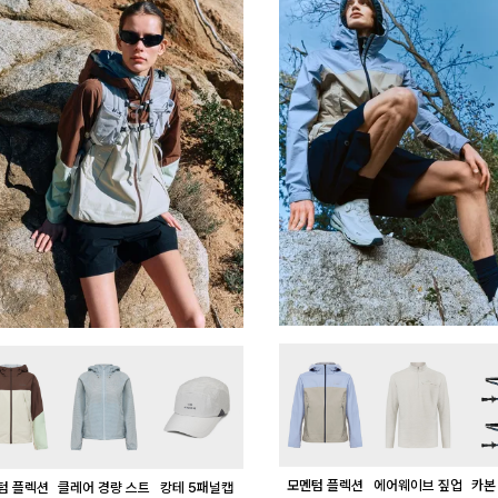
모멘텀 플렉션
에어웨이브 짚업
카본
텀 플렉션
클레어 경량 스트
캉테 5패널캡