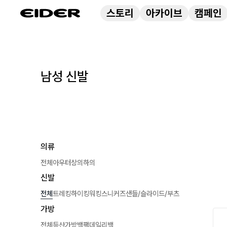
스토리
아카이브
캠페인
남성
신발
의류
전체
아우터
상의
하의
신발
전체
트레킹
하이킹
워킹
스니커즈
샌들/슬라이드/부츠
가방
전체
등산가방
백팩
데일리백